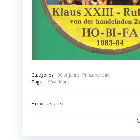
Categories:
80'er Jahre
Prinzenarchiv
Tags:
1984
Klaus
Post
Previous post
navigation
C